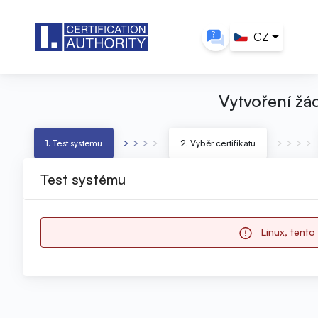
CZ
Vytvoření žád
1. Test systému
2. Výběr certifikátu
Test systému
Linux, tent